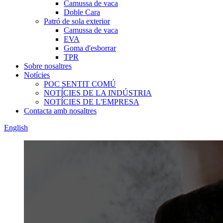
Camussa de vaca
Doble Cara
Patró de sola exterior
Camussa de vaca
EVA
Goma d'esborrar
TPR
Sobre nosaltres
Notícies
POC SENTIT COMÚ
NOTÍCIES DE LA INDÚSTRIA
NOTÍCIES DE L'EMPRESA
Contacta amb nosaltres
English