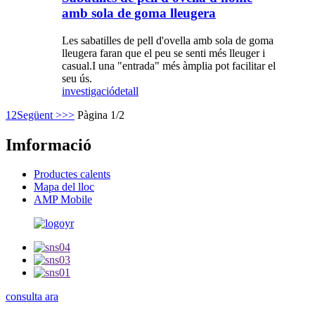
amb sola de goma lleugera
Les sabatilles de pell d'ovella amb sola de goma
lleugera faran que el peu se senti més lleuger i
casual.I una "entrada" més àmplia pot facilitar el
seu ús.
investigació
detall
1
2
Següent >
>>
Pàgina 1/2
Imformació
Productes calents
Mapa del lloc
AMP Mobile
consulta ara