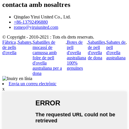
contacta amb nosaltres
Qingdao Yirui United Co., Ltd.
+86-13792496880
romeo@yiruiunited.com
© Copyright - 2010-2021 : Tots els drets reservats.
Fàbrica
,
Sabates
,
Sabatilles de
,
Botes de
,
Sabatilles
,
Sabates de
,
de pells
mocassí de
pell
de pell
pell
d'ovella
camussa amb
d'ovella
d'ovella
d'ovella
folre de pell
australiana
de dona
australiana
d'ovella
100%
australiana per a
genuïnes
dona
Envia un correu electrònic
x