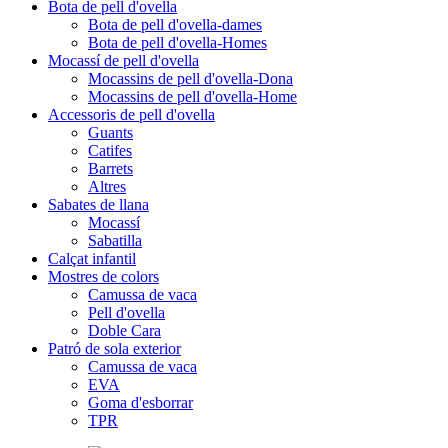
Bota de pell d'ovella
Bota de pell d'ovella-dames
Bota de pell d'ovella-Homes
Mocassí de pell d'ovella
Mocassins de pell d'ovella-Dona
Mocassins de pell d'ovella-Home
Accessoris de pell d'ovella
Guants
Catifes
Barrets
Altres
Sabates de llana
Mocassí
Sabatilla
Calçat infantil
Mostres de colors
Camussa de vaca
Pell d'ovella
Doble Cara
Patró de sola exterior
Camussa de vaca
EVA
Goma d'esborrar
TPR