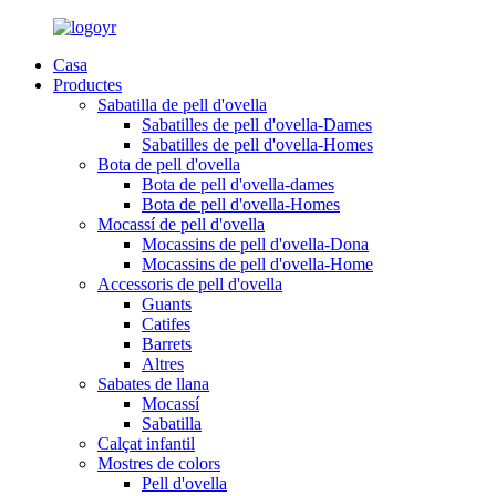
Casa
Productes
Sabatilla de pell d'ovella
Sabatilles de pell d'ovella-Dames
Sabatilles de pell d'ovella-Homes
Bota de pell d'ovella
Bota de pell d'ovella-dames
Bota de pell d'ovella-Homes
Mocassí de pell d'ovella
Mocassins de pell d'ovella-Dona
Mocassins de pell d'ovella-Home
Accessoris de pell d'ovella
Guants
Catifes
Barrets
Altres
Sabates de llana
Mocassí
Sabatilla
Calçat infantil
Mostres de colors
Pell d'ovella