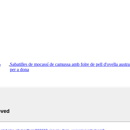
%
,
Sabatilles de mocassí de camussa amb folre de pell d'ovella austra
per a dona