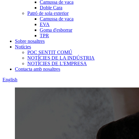
Camussa de vaca
Doble Cara
Patró de sola exterior
Camussa de vaca
EVA
Goma d'esborrar
TPR
Sobre nosaltres
Notícies
POC SENTIT COMÚ
NOTÍCIES DE LA INDÚSTRIA
NOTÍCIES DE L'EMPRESA
Contacta amb nosaltres
English