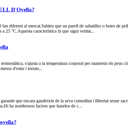
L D'Ovella?
el fan diferent al mercat.Sabíeu que un parell de sabatilles o botes de pe
s a 25 °C.Aquesta característica fa que sigui veritat...
ella
t termostàtica, s'ajusta a la temperatura corporal per mantenir els peus
mesos d'estiu i torrats...
 garantir que encara gaudeixin de la seva comoditat i llibertat sense sac
dia.Hi ha nombrosos factors que hauríeu de c...
'ovella?