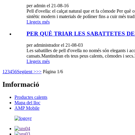
per admin el 21-08-16
Pell d'ovella: el calçat natural que et fa còmode Per què 
sintètic modern i materials de polímer fins a cuir més tradic
Llegeix més
PER QUÈ TRIAR LES SABATTETES DE P
per administrador el 21-08-03
Les sabatilles de pell d'ovella no només són elegants i aco
cansats.Mantindran els teus peus calents, còmodes i secs
Llegeix més
1
2
3
4
5
6
Següent >
>>
Pàgina 1/6
Imformació
Productes calents
Mapa del lloc
AMP Mobile