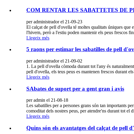
COM RENTAR LES SABATTETES DE PEL
per administrador el 21-09-23
El calçat de pell d'ovella té moltes qualitats úniques que 
l'hivern, però a l'estiu poden mantenir els peus frescos fin
Llegeix més
5 raons per estimar les sabatilles de pell d'ov
per administrador el 21-09-02
1. La pell d'ovella còmoda durant tot l'any és naturalmen
pell d'ovella, els teus peus es mantenen frescos durant els 
Llegeix més
SAbates de suport per a gent gran i avis
per admin el 21-08-18
Les sabatilles per a persones grans són tan importants per
comoditat dels nostres peus, per atendre'ns durant tot el 
Llegeix més
Quins són els avantatges del calçat de pell d