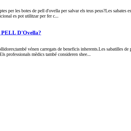
optes per les botes de pell d'ovella per salvar els teus peus?Les sabates 
ional es pot utilitzar per fer c...
ELL D'Ovella?
llidores;també vénen carregats de beneficis inherents.Les sabatilles de pe
.Els professionals mèdics també consideren shee...