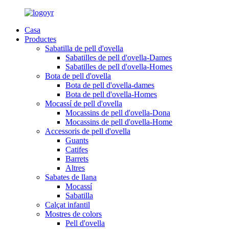
Casa
Productes
Sabatilla de pell d'ovella
Sabatilles de pell d'ovella-Dames
Sabatilles de pell d'ovella-Homes
Bota de pell d'ovella
Bota de pell d'ovella-dames
Bota de pell d'ovella-Homes
Mocassí de pell d'ovella
Mocassins de pell d'ovella-Dona
Mocassins de pell d'ovella-Home
Accessoris de pell d'ovella
Guants
Catifes
Barrets
Altres
Sabates de llana
Mocassí
Sabatilla
Calçat infantil
Mostres de colors
Pell d'ovella