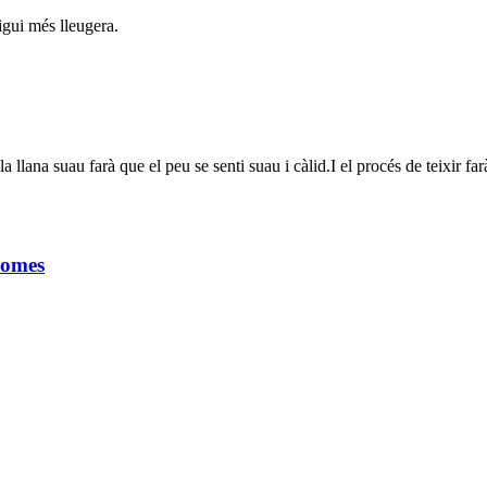
sigui més lleugera.
 la llana suau farà que el peu se senti suau i càlid.I el procés de teixir far
homes