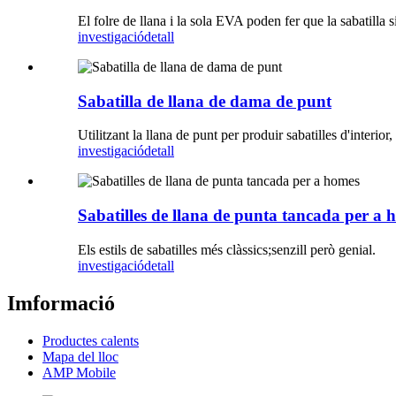
El folre de llana i la sola EVA poden fer que la sabatilla 
investigació
detall
Sabatilla de llana de dama de punt
Utilitzant la llana de punt per produir sabatilles d'interior,
investigació
detall
Sabatilles de llana de punta tancada per a 
Els estils de sabatilles més clàssics;senzill però genial.
investigació
detall
Imformació
Productes calents
Mapa del lloc
AMP Mobile