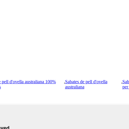
 pell d'ovella australiana 100%
,
Sabates de pell d'ovella
,
Sab
s
australiana
per