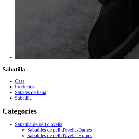
Sabatilla
Casa
Productes
Sabates de llana
Sabatilla
Categories
Sabatilla de pell d'ovella
Sabatilles de pell d'ovella-Dames
Sabatilles de pell d'ovella-Homes