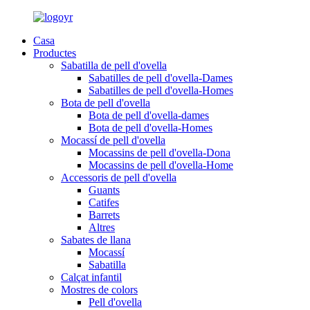
Casa
Productes
Sabatilla de pell d'ovella
Sabatilles de pell d'ovella-Dames
Sabatilles de pell d'ovella-Homes
Bota de pell d'ovella
Bota de pell d'ovella-dames
Bota de pell d'ovella-Homes
Mocassí de pell d'ovella
Mocassins de pell d'ovella-Dona
Mocassins de pell d'ovella-Home
Accessoris de pell d'ovella
Guants
Catifes
Barrets
Altres
Sabates de llana
Mocassí
Sabatilla
Calçat infantil
Mostres de colors
Pell d'ovella