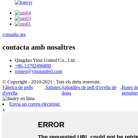
consulta ara
contacta amb nosaltres
Qingdao Yirui United Co., Ltd.
+86-13792496880
romeo@yiruiunited.com
© Copyright - 2010-2021 : Tots els drets reservats.
Fàbrica de pells
,
Sabates
,
Sabatilles de pell d'ovella de
,
Botes de
d'ovella
dona
genuïne
Envia un correu electrònic
x