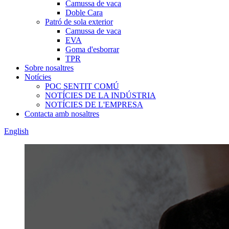
Camussa de vaca
Doble Cara
Patró de sola exterior
Camussa de vaca
EVA
Goma d'esborrar
TPR
Sobre nosaltres
Notícies
POC SENTIT COMÚ
NOTÍCIES DE LA INDÚSTRIA
NOTÍCIES DE L'EMPRESA
Contacta amb nosaltres
English