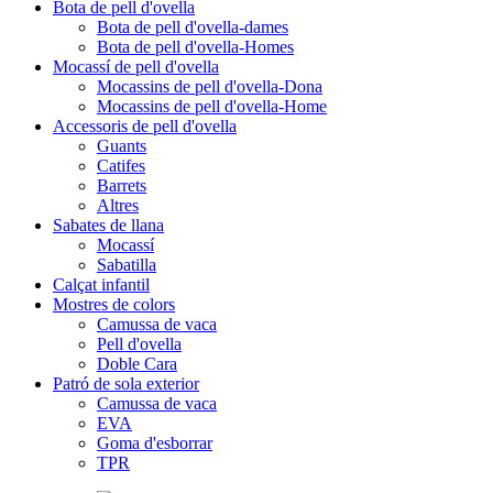
Bota de pell d'ovella
Bota de pell d'ovella-dames
Bota de pell d'ovella-Homes
Mocassí de pell d'ovella
Mocassins de pell d'ovella-Dona
Mocassins de pell d'ovella-Home
Accessoris de pell d'ovella
Guants
Catifes
Barrets
Altres
Sabates de llana
Mocassí
Sabatilla
Calçat infantil
Mostres de colors
Camussa de vaca
Pell d'ovella
Doble Cara
Patró de sola exterior
Camussa de vaca
EVA
Goma d'esborrar
TPR