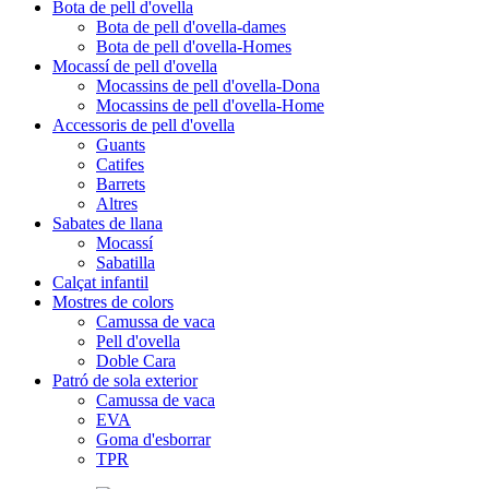
Bota de pell d'ovella
Bota de pell d'ovella-dames
Bota de pell d'ovella-Homes
Mocassí de pell d'ovella
Mocassins de pell d'ovella-Dona
Mocassins de pell d'ovella-Home
Accessoris de pell d'ovella
Guants
Catifes
Barrets
Altres
Sabates de llana
Mocassí
Sabatilla
Calçat infantil
Mostres de colors
Camussa de vaca
Pell d'ovella
Doble Cara
Patró de sola exterior
Camussa de vaca
EVA
Goma d'esborrar
TPR