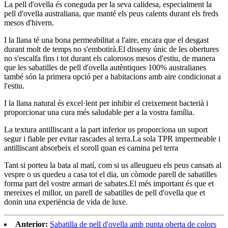
La pell d'ovella és coneguda per la seva calidesa, especialment la
pell d'ovella australiana, que manté els peus calents durant els freds
mesos d'hivern.
I la llana té una bona permeabilitat a l'aire, encara que el desgast
durant molt de temps no s'embotirà.El disseny únic de les obertures
no s'escalfa fins i tot durant els calorosos mesos d'estiu, de manera
que les sabatilles de pell d'ovella autèntiques 100% australianes
també són la primera opció per a habitacions amb aire condicionat a
l'estiu.
I la llana natural és excel·lent per inhibir el creixement bacterià i
proporcionar una cura més saludable per a la vostra família.
La textura antilliscant a la part inferior us proporciona un suport
segur i fiable per evitar rascades al terra.La sola TPR impermeable i
antilliscant absorbeix el soroll quan es camina pel terra
Tant si porteu la bata al matí, com si us alleugueu els peus cansats al
vespre o us quedeu a casa tot el dia, un còmode parell de sabatilles
forma part del vostre armari de sabates.El més important és que et
mereixes el millor, un parell de sabatilles de pell d'ovella que et
donin una experiència de vida de luxe.
Anterior:
Sabatilla de pell d'ovella amb punta oberta de colors