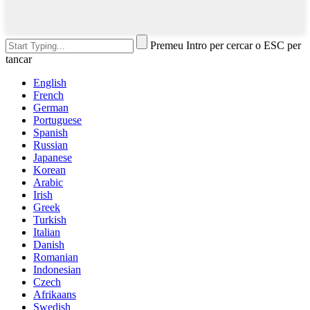
Premeu Intro per cercar o ESC per
tancar
English
French
German
Portuguese
Spanish
Russian
Japanese
Korean
Arabic
Irish
Greek
Turkish
Italian
Danish
Romanian
Indonesian
Czech
Afrikaans
Swedish