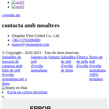
consulta ara
contacta amb nosaltres
Qingdao Yirui United Co., Ltd.
+86-13792496880
romeo@yiruiunited.com
© Copyright - 2010-2021 : Tots els drets reservats.
Sabatilles de
,
Sabates de
,
Sabates
,
Sabatilles
,
Fàbrica
,
Botes de
,
mocassí de
pell
de pell
de pells
pell
camussa amb
d'ovella
d'ovella
d'ovella
d'ovella
folre de pell
australiana
de dona
australiana
d'ovella
100%
australiana per a
genuïnes
dona
Envia un correu electrònic
x