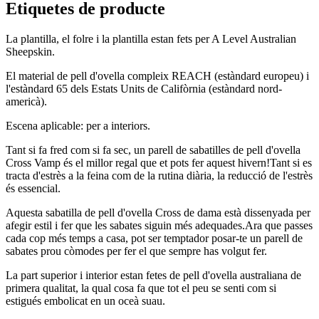
Etiquetes de producte
La plantilla, el folre i la plantilla estan fets per A Level Australian
Sheepskin.
El material de pell d'ovella compleix REACH (estàndard europeu) i
l'estàndard 65 dels Estats Units de Califòrnia (estàndard nord-
americà).
Escena aplicable: per a interiors.
Tant si fa fred com si fa sec, un parell de sabatilles de pell d'ovella
Cross Vamp és el millor regal que et pots fer aquest hivern!Tant si es
tracta d'estrès a la feina com de la rutina diària, la reducció de l'estrès
és essencial.
Aquesta sabatilla de pell d'ovella Cross de dama està dissenyada per
afegir estil i fer que les sabates siguin més adequades.Ara que passes
cada cop més temps a casa, pot ser temptador posar-te un parell de
sabates prou còmodes per fer el que sempre has volgut fer.
La part superior i interior estan fetes de pell d'ovella australiana de
primera qualitat, la qual cosa fa que tot el peu se senti com si
estigués embolicat en un oceà suau.