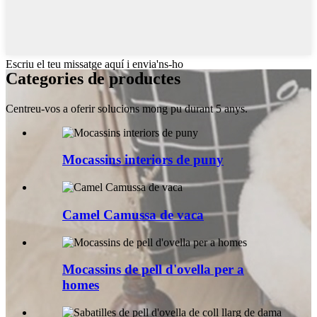
Escriu el teu missatge aquí i envia'ns-ho
Categories de productes
Centreu-vos a oferir solucions mong pu durant 5 anys.
Mocassins interiors de puny
Camel Camussa de vaca
Mocassins de pell d'ovella per a
homes