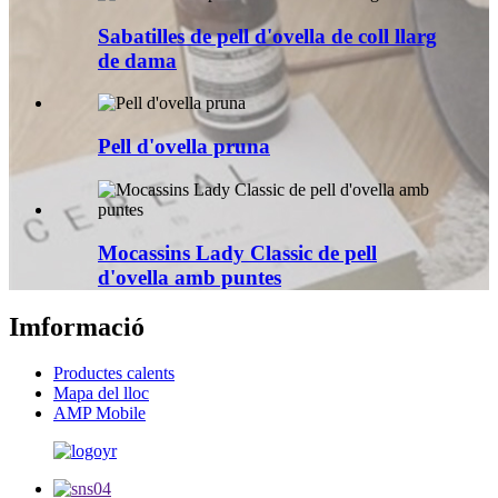
Sabatilles de pell d'ovella de coll llarg
de dama
Pell d'ovella pruna
Mocassins Lady Classic de pell
d'ovella amb puntes
Imformació
Productes calents
Mapa del lloc
AMP Mobile