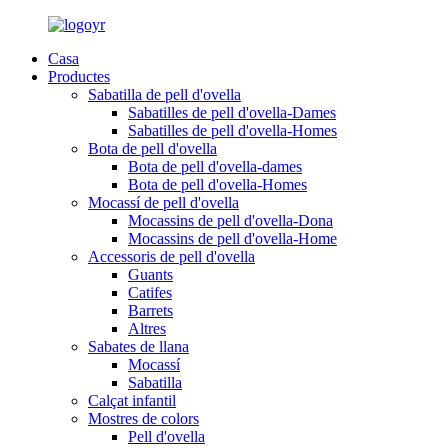
Casa
Productes
Sabatilla de pell d'ovella
Sabatilles de pell d'ovella-Dames
Sabatilles de pell d'ovella-Homes
Bota de pell d'ovella
Bota de pell d'ovella-dames
Bota de pell d'ovella-Homes
Mocassí de pell d'ovella
Mocassins de pell d'ovella-Dona
Mocassins de pell d'ovella-Home
Accessoris de pell d'ovella
Guants
Catifes
Barrets
Altres
Sabates de llana
Mocassí
Sabatilla
Calçat infantil
Mostres de colors
Pell d'ovella