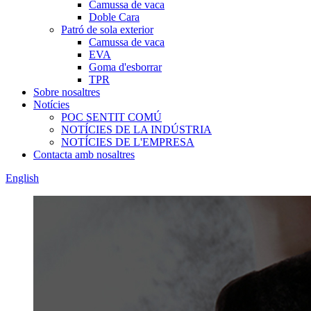
Camussa de vaca
Doble Cara
Patró de sola exterior
Camussa de vaca
EVA
Goma d'esborrar
TPR
Sobre nosaltres
Notícies
POC SENTIT COMÚ
NOTÍCIES DE LA INDÚSTRIA
NOTÍCIES DE L'EMPRESA
Contacta amb nosaltres
English